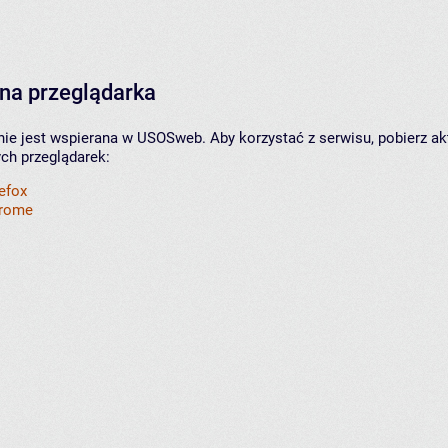
na przeglądarka
nie jest wspierana w USOSweb. Aby korzystać z serwisu, pobierz ak
ych przeglądarek:
refox
hrome