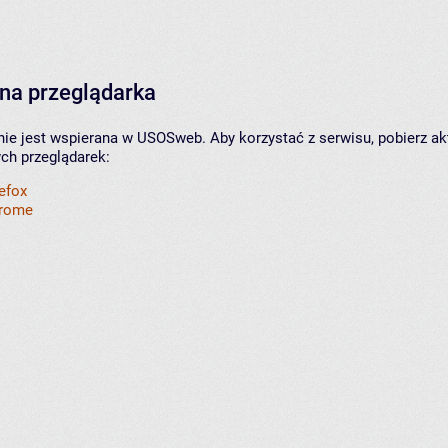
na przeglądarka
nie jest wspierana w USOSweb. Aby korzystać z serwisu, pobierz ak
ych przeglądarek:
refox
hrome