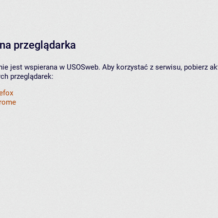
na przeglądarka
nie jest wspierana w USOSweb. Aby korzystać z serwisu, pobierz ak
ych przeglądarek:
refox
hrome