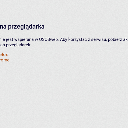
na przeglądarka
nie jest wspierana w USOSweb. Aby korzystać z serwisu, pobierz ak
ych przeglądarek:
refox
hrome