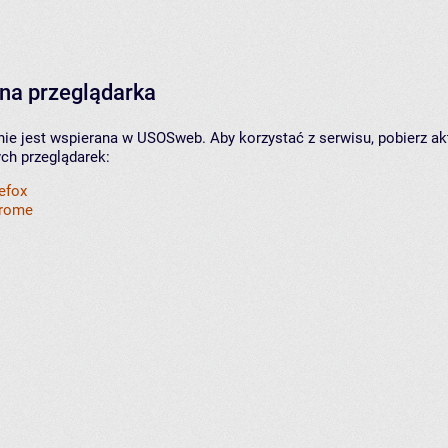
na przeglądarka
nie jest wspierana w USOSweb. Aby korzystać z serwisu, pobierz ak
ych przeglądarek:
refox
hrome