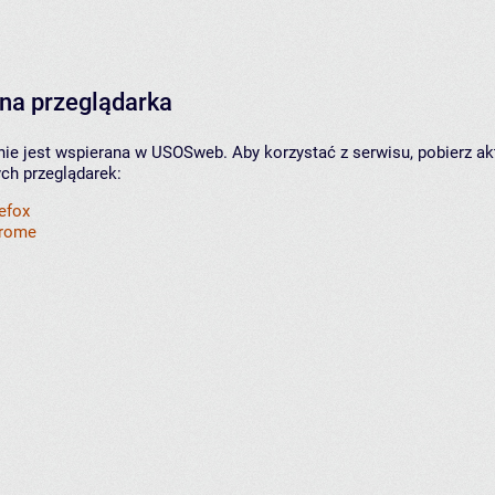
na przeglądarka
nie jest wspierana w USOSweb. Aby korzystać z serwisu, pobierz ak
ych przeglądarek:
refox
hrome