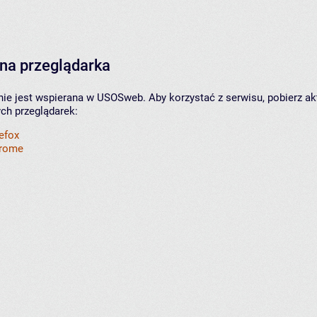
na przeglądarka
nie jest wspierana w USOSweb. Aby korzystać z serwisu, pobierz ak
ych przeglądarek:
refox
hrome