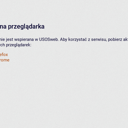
na przeglądarka
nie jest wspierana w USOSweb. Aby korzystać z serwisu, pobierz ak
ych przeglądarek:
refox
hrome