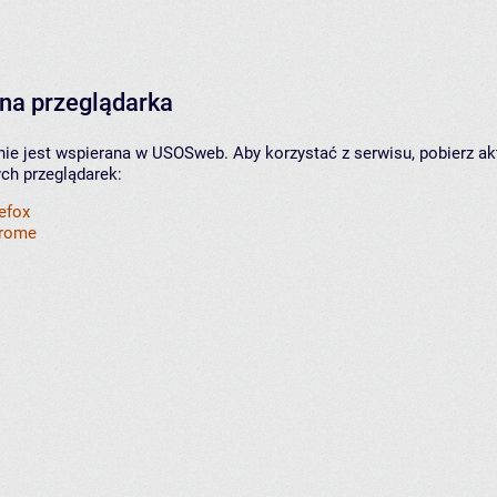
na przeglądarka
nie jest wspierana w USOSweb. Aby korzystać z serwisu, pobierz ak
ych przeglądarek:
refox
hrome