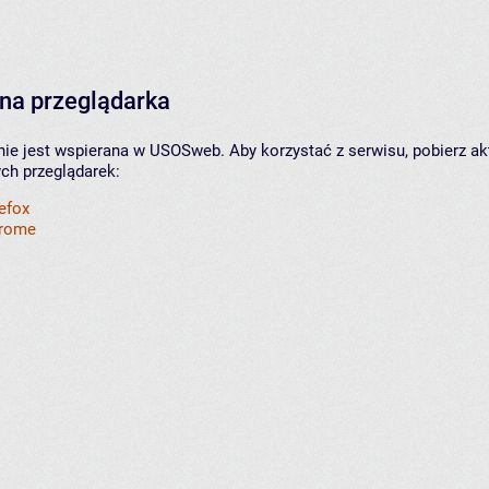
na przeglądarka
nie jest wspierana w USOSweb. Aby korzystać z serwisu, pobierz ak
ych przeglądarek:
refox
hrome