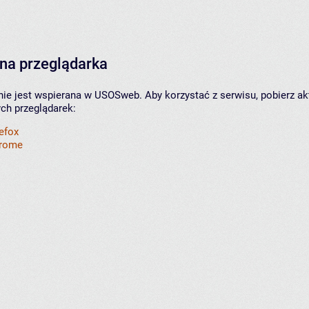
na przeglądarka
nie jest wspierana w USOSweb. Aby korzystać z serwisu, pobierz ak
ych przeglądarek:
refox
hrome