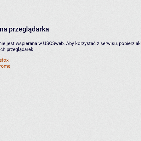
na przeglądarka
nie jest wspierana w USOSweb. Aby korzystać z serwisu, pobierz ak
ych przeglądarek:
refox
hrome