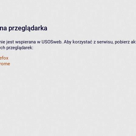
na przeglądarka
nie jest wspierana w USOSweb. Aby korzystać z serwisu, pobierz ak
ych przeglądarek:
refox
hrome