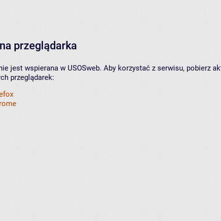
na przeglądarka
nie jest wspierana w USOSweb. Aby korzystać z serwisu, pobierz ak
ych przeglądarek:
refox
hrome