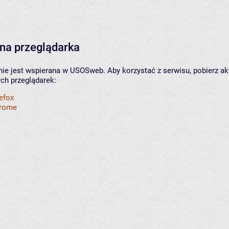
na przeglądarka
nie jest wspierana w USOSweb. Aby korzystać z serwisu, pobierz ak
ych przeglądarek:
refox
hrome