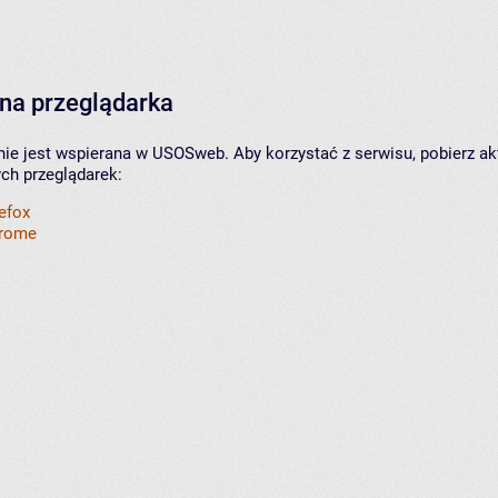
na przeglądarka
nie jest wspierana w USOSweb. Aby korzystać z serwisu, pobierz ak
ych przeglądarek:
refox
hrome