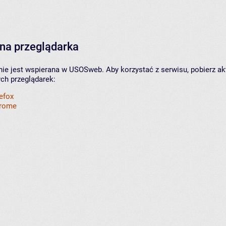
na przeglądarka
nie jest wspierana w USOSweb. Aby korzystać z serwisu, pobierz ak
ych przeglądarek:
refox
hrome