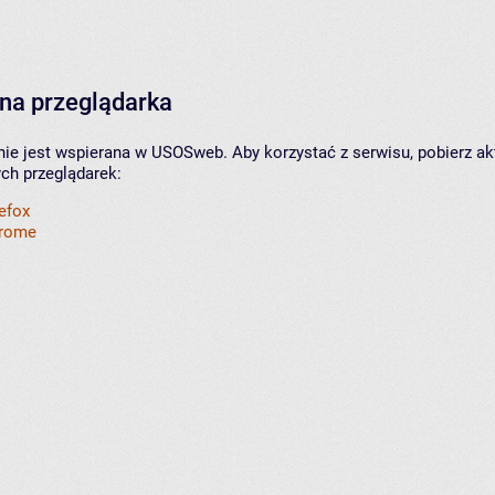
na przeglądarka
nie jest wspierana w USOSweb. Aby korzystać z serwisu, pobierz ak
ych przeglądarek:
refox
hrome