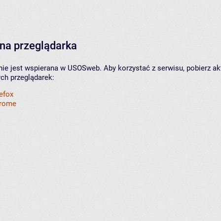
na przeglądarka
nie jest wspierana w USOSweb. Aby korzystać z serwisu, pobierz ak
ych przeglądarek:
refox
hrome