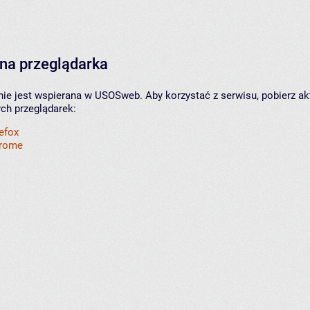
na przeglądarka
nie jest wspierana w USOSweb. Aby korzystać z serwisu, pobierz ak
ych przeglądarek:
refox
hrome