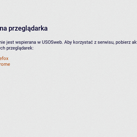
na przeglądarka
nie jest wspierana w USOSweb. Aby korzystać z serwisu, pobierz ak
ych przeglądarek:
refox
hrome