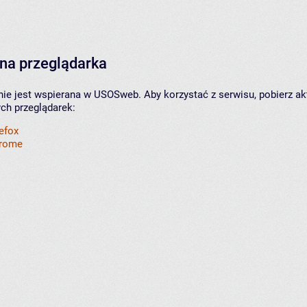
na przeglądarka
nie jest wspierana w USOSweb. Aby korzystać z serwisu, pobierz ak
ych przeglądarek:
refox
hrome