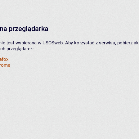
na przeglądarka
nie jest wspierana w USOSweb. Aby korzystać z serwisu, pobierz ak
ych przeglądarek:
refox
hrome