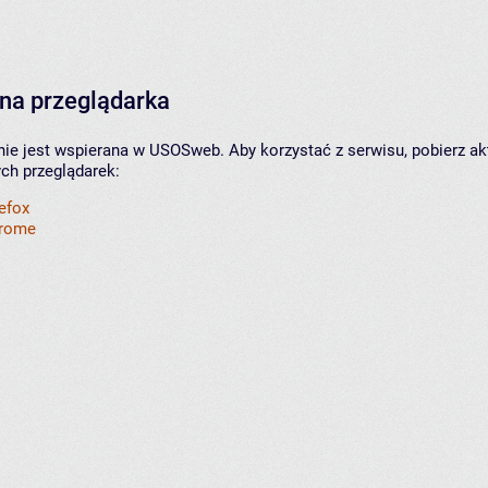
na przeglądarka
nie jest wspierana w USOSweb. Aby korzystać z serwisu, pobierz ak
ych przeglądarek:
refox
hrome