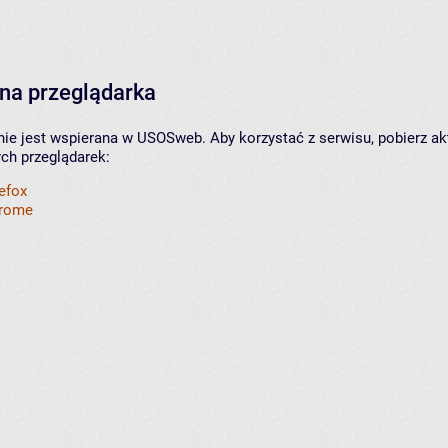
na przeglądarka
nie jest wspierana w USOSweb. Aby korzystać z serwisu, pobierz ak
ych przeglądarek:
refox
hrome