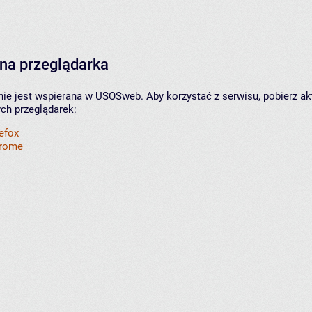
na przeglądarka
nie jest wspierana w USOSweb. Aby korzystać z serwisu, pobierz ak
ych przeglądarek:
refox
hrome