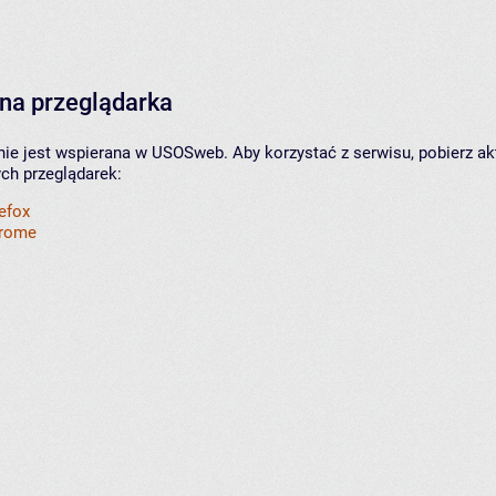
na przeglądarka
nie jest wspierana w USOSweb. Aby korzystać z serwisu, pobierz ak
ych przeglądarek:
refox
hrome