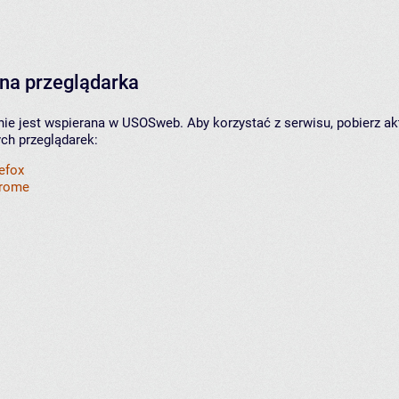
na przeglądarka
nie jest wspierana w USOSweb. Aby korzystać z serwisu, pobierz ak
ych przeglądarek:
refox
hrome