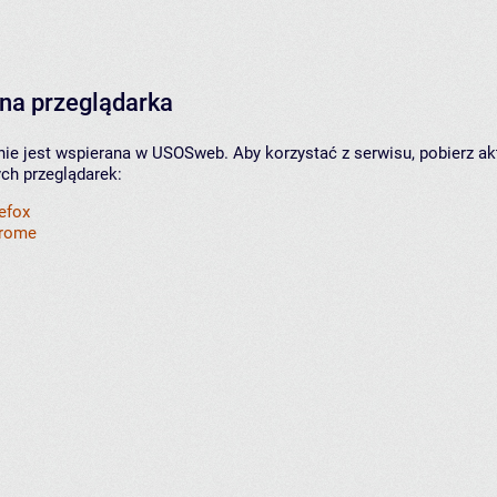
na przeglądarka
nie jest wspierana w USOSweb. Aby korzystać z serwisu, pobierz ak
ych przeglądarek:
refox
hrome