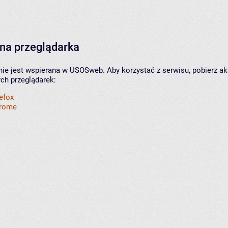
na przeglądarka
nie jest wspierana w USOSweb. Aby korzystać z serwisu, pobierz ak
ych przeglądarek:
refox
hrome