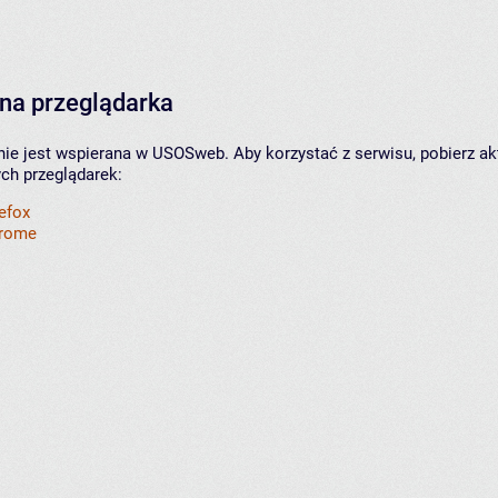
na przeglądarka
nie jest wspierana w USOSweb. Aby korzystać z serwisu, pobierz ak
ych przeglądarek:
refox
hrome