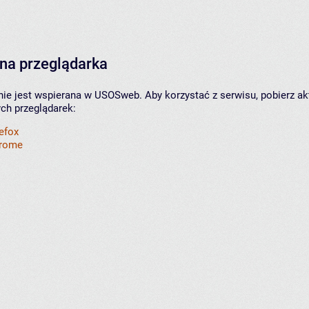
na przeglądarka
nie jest wspierana w USOSweb. Aby korzystać z serwisu, pobierz ak
ych przeglądarek:
refox
hrome