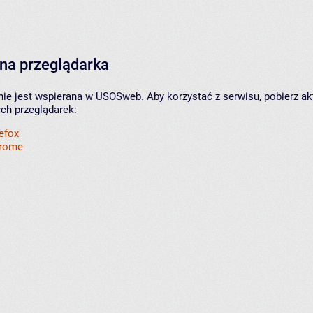
na przeglądarka
nie jest wspierana w USOSweb. Aby korzystać z serwisu, pobierz ak
ych przeglądarek:
refox
hrome