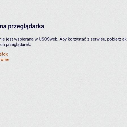
na przeglądarka
nie jest wspierana w USOSweb. Aby korzystać z serwisu, pobierz ak
ych przeglądarek:
refox
hrome