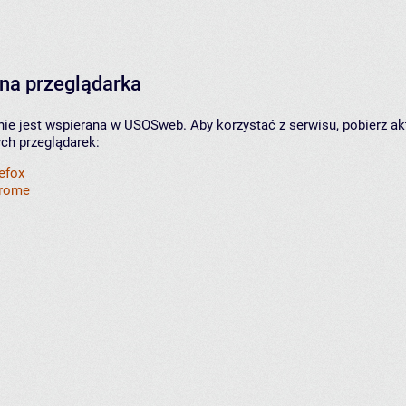
na przeglądarka
nie jest wspierana w USOSweb. Aby korzystać z serwisu, pobierz ak
ych przeglądarek:
refox
hrome