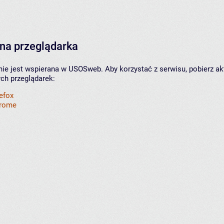
na przeglądarka
nie jest wspierana w USOSweb. Aby korzystać z serwisu, pobierz ak
ych przeglądarek:
refox
hrome