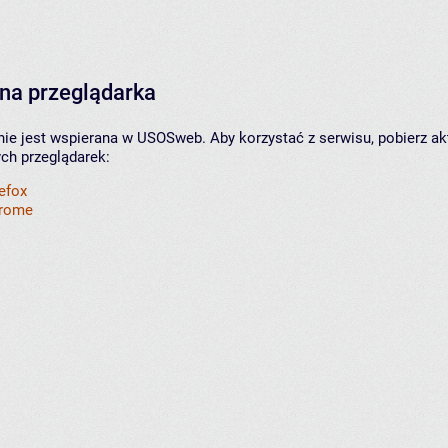
na przeglądarka
nie jest wspierana w USOSweb. Aby korzystać z serwisu, pobierz ak
ych przeglądarek:
refox
hrome