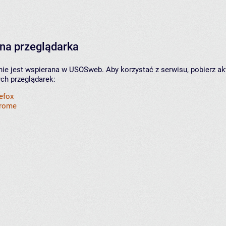
na przeglądarka
nie jest wspierana w USOSweb. Aby korzystać z serwisu, pobierz ak
ych przeglądarek:
refox
hrome