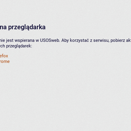
na przeglądarka
nie jest wspierana w USOSweb. Aby korzystać z serwisu, pobierz ak
ych przeglądarek:
refox
hrome