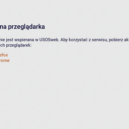
na przeglądarka
nie jest wspierana w USOSweb. Aby korzystać z serwisu, pobierz ak
ych przeglądarek:
refox
hrome