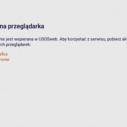
na przeglądarka
nie jest wspierana w USOSweb. Aby korzystać z serwisu, pobierz ak
ych przeglądarek:
refox
hrome