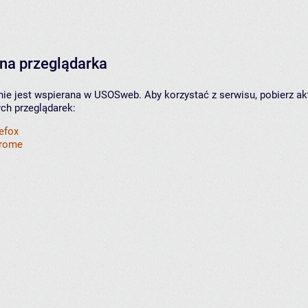
na przeglądarka
nie jest wspierana w USOSweb. Aby korzystać z serwisu, pobierz ak
ych przeglądarek:
refox
hrome