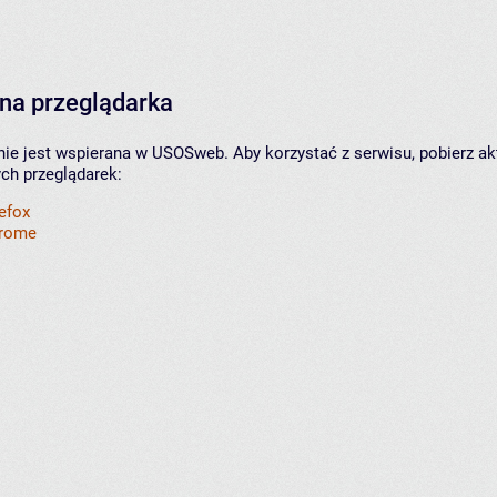
na przeglądarka
nie jest wspierana w USOSweb. Aby korzystać z serwisu, pobierz ak
ych przeglądarek:
refox
hrome