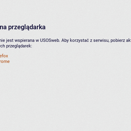
na przeglądarka
nie jest wspierana w USOSweb. Aby korzystać z serwisu, pobierz ak
ych przeglądarek:
refox
hrome