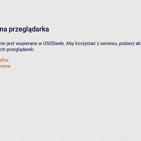
na przeglądarka
nie jest wspierana w USOSweb. Aby korzystać z serwisu, pobierz ak
ych przeglądarek:
refox
hrome