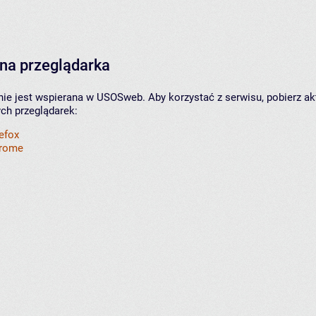
na przeglądarka
nie jest wspierana w USOSweb. Aby korzystać z serwisu, pobierz ak
ych przeglądarek:
refox
hrome