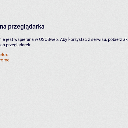
na przeglądarka
nie jest wspierana w USOSweb. Aby korzystać z serwisu, pobierz ak
ych przeglądarek:
refox
hrome