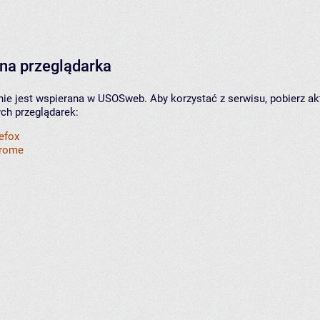
na przeglądarka
nie jest wspierana w USOSweb. Aby korzystać z serwisu, pobierz ak
ych przeglądarek:
refox
hrome