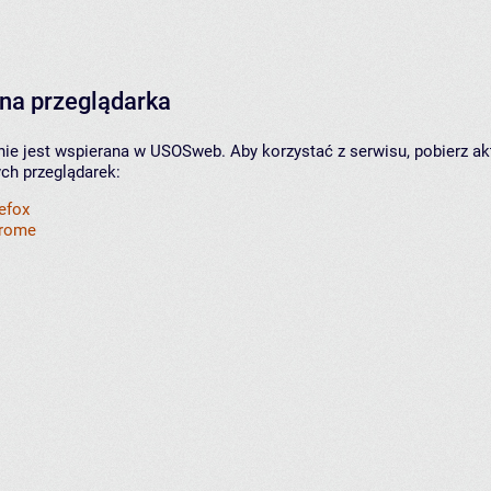
na przeglądarka
nie jest wspierana w USOSweb. Aby korzystać z serwisu, pobierz ak
ych przeglądarek:
refox
hrome