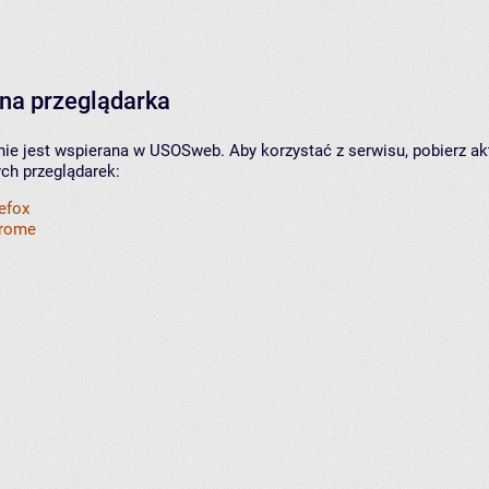
na przeglądarka
nie jest wspierana w USOSweb. Aby korzystać z serwisu, pobierz ak
ych przeglądarek:
refox
hrome